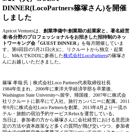
DINNER(LocoPartners篠塚さん)を開催
しました
Apricot Venturesは、
創業準備中/創業期の起業家と、著名経営
者/各分野のプロフェッショナルをお招きした招待制のネッ
トワーキング会「GUEST DINNER」
を毎月開催していま
す。第6回目の5月21日(火)に、リクルートから独立・起業
し、M&AでKDDIに参画した
株式会社LocoPartners
の篠塚さ
んにお越しいただきました。
篠塚 孝哉 氏｜株式会社Loco Partners代表取締役社長
1984年生まれ、2006年に東洋大学経済学部を卒業後、
Washington State Universityへ留学。帰国後、2007年に株式会
社リクルートに新卒にて入社。旅行カンパニーに配属。2011
年9月に株式会社Loco Partnersを創業。2013年4月より一流ホ
テル・旅館の宿泊予約サービスReluxを運営している。
当日は、参加者の方から篠塚さんに会社経営における意思決
定の方法や資本政策など多くの質問が飛び交いつつ、参加者