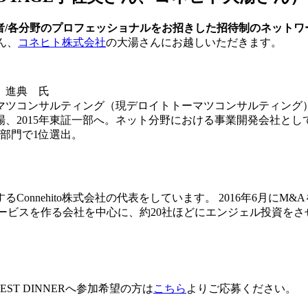
/各分野のプロフェッショナルをお招きした招待制のネットワーキン
ん、
コネヒト株式会社
の大湯さんにお越しいただきます。
美 進典 氏
ーマツコンサルティング（現デロイトトーマツコンサルティング）
ーズ上場、2015年東証一部へ。ネット分野における事業開発会
業部門で1位選出。
hito株式会社の代表をしています。 2016年6月にM&Aを経てKD
けのサービスを作る会社を中心に、約20社ほどにエンジェル投資を
T DINNERへ参加希望の方は
こちら
よりご応募ください。