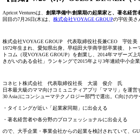
Apricot Venturesは、
創業準備中/創業期の起業家と、著名経営者
回目の7月26日(木)は、
株式会社VOYAGE GROUP
の宇佐美さ
株式会社VOYAGE GROUP 代表取締役社長兼CEO 宇佐
1972年生まれ、愛知県出身。早稲田大学商学部卒業後、ト
トコム（現VOYAGE GROUP）を創業し、2014年マザ
きがいのある会社」ランキングで2015年より3年連続中小企
コネヒト株式会社 代表取締役社長 大湯 俊介 氏
日本最大級のママ向けコミュニティアプリ「ママリ」を運営するConne
30 Asia｣にコンシューマテクノロジー部門で選出。C向
・タイミングが近い「起業家同期」に出会える
・著名経営者や各分野のプロフェッショナルに出会える
ので、大手企業・事業会社からの起業を検討されていて、GUES